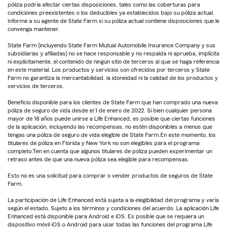
póliza podría afectar ciertas disposiciones, tales como las coberturas para
condiciones preexistentes o los deducibles ya establecidos bajo su póliza actual.
Informe a su agente de State Farm si su póliza actual contiene disposiciones que le
convenga mantener.
State Farm (incluyendo State Farm Mutual Automobile Insurance Company y sus
subsidiarias y afiliadas) no se hace responsable y no respalda ni aprueba, implícita
ni explícitamente, el contenido de ningún sitio de terceros al que se haga referencia
en este material. Los productos y servicios son ofrecidos por terceros y State
Farm no garantiza la mercantabilidad, la idoneidad ni la calidad de los productos y
servicios de terceros.
Beneficio disponible para los clientes de State Farm que han comprado una nueva
póliza de seguro de vida desde el 1 de enero de 2022. Si bien cualquier persona
mayor de 18 años puede unirse a Life Enhanced, es posible que ciertas funciones
de la aplicación, incluyendo las recompensas, no estén disponibles a menos que
tengas una póliza de seguro de vida elegible de State Farm.En este momento, los
titulares de póliza en Florida y New York no son elegibles para el programa
completo.Ten en cuenta que algunos titulares de póliza pueden experimentar un
retraso antes de que una nueva póliza sea elegible para recompensas.
Esto no es una solicitud para comprar o vender productos de seguros de State
Farm.
La participación de Life Enhanced está sujeta a la elegibilidad del programa y varía
según el estado. Sujeto a los términos y condiciones del acuerdo. La aplicación Life
Enhanced está disponible para Android e iOS. Es posible que se requiera un
dispositivo móvil iOS o Android para usar todas las funciones del programa Life