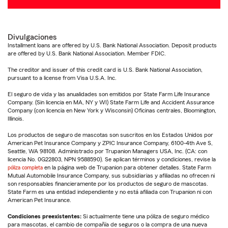
Divulgaciones
Installment loans are offered by U.S. Bank National Association. Deposit products
are offered by U.S. Bank National Association. Member FDIC.
The creditor and issuer of this credit card is U.S. Bank National Association,
pursuant to a license from Visa U.S.A. Inc.
El seguro de vida y las anualidades son emitidos por State Farm Life Insurance
Company. (Sin licencia en MA, NY y WI) State Farm Life and Accident Assurance
Company (con licencia en New York y Wisconsin) Oficinas centrales, Bloomington,
Illinois.
Los productos de seguro de mascotas son suscritos en los Estados Unidos por
American Pet Insurance Company y ZPIC Insurance Company, 6100-4th Ave S,
Seattle, WA 98108. Administrado por Trupanion Managers USA, Inc. (CA: con
licencia No. 0G22803, NPN 9588590). Se aplican términos y condiciones, revise la
póliza completa
en la página web de Trupanion para obtener detalles. State Farm
Mutual Automobile Insurance Company, sus subsidiarias y afiliadas no ofrecen ni
son responsables financieramente por los productos de seguro de mascotas.
State Farm es una entidad independiente y no está afiliada con Trupanion ni con
American Pet Insurance.
Condiciones preexistentes:
Si actualmente tiene una póliza de seguro médico
para mascotas, el cambio de compañía de seguros o la compra de una nueva