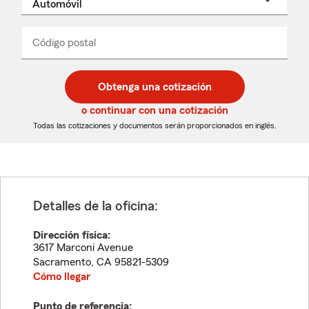
un
nombre
de
producto
del
Código postal
Ingresa
Ingresa
_____
menú
un
un
desplegable
código
código
postal
postal
Obtenga una cotización
de
de
5
5
o continuar con una cotización
dígitos
dígitos
Todas las cotizaciones y documentos serán proporcionados en inglés.
Detalles de la oficina:
Dirección física:
3617 Marconi Avenue
Sacramento
,
CA
95821-5309
Cómo llegar
Punto de referencia: