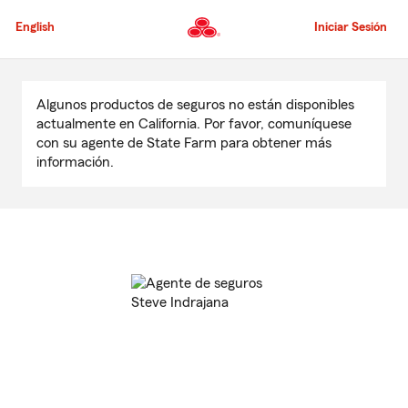
Pasar
al
English
Iniciar Sesión
contenido
principal
Comienzo
del
Algunos productos de seguros no están disponibles
contenido
actualmente en California. Por favor, comuníquese
principal
con su agente de State Farm para obtener más
información.