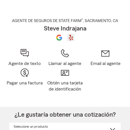
®
AGENTE DE SEGUROS DE STATE FARM
,
SACRAMENTO
, CA
Steve Indrajana
Agente de texto
Llamar al agente
Email al agente
Pagar una factura
Obtén una tarjeta
de identificación
¿Le gustaría obtener una cotización?
Seleccione un producto
Seleccione